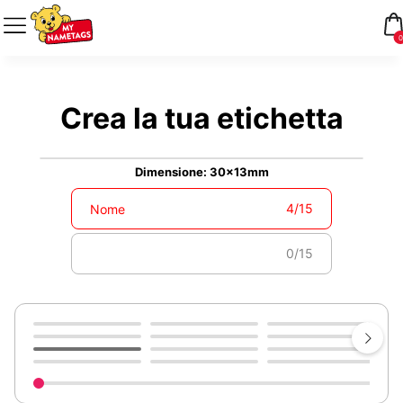
0
Crea la tua etichetta
Dimensione: 30x13mm
4
/
15
0
/
15