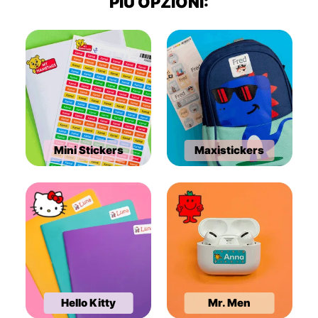
PIÙ OPZIONI:
Mini Stickers
Maxistickers
Hello Kitty
Mr. Men