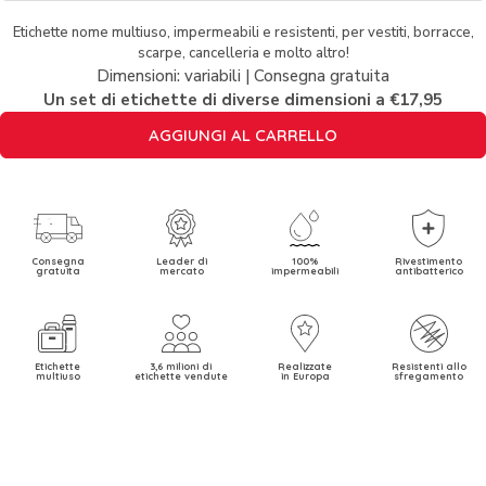
Etichette nome multiuso, impermeabili e resistenti, per vestiti, borracce,
scarpe, cancelleria e molto altro!
Dimensioni: variabili | Consegna gratuita
Un set di etichette di diverse dimensioni a €17,95
AGGIUNGI AL CARRELLO
Consegna
Leader di
100%
Rivestimento
gratuita
mercato
impermeabili
antibatterico
Etichette
3,6 milioni di
Realizzate
Resistenti allo
multiuso
etichette vendute
in Europa
sfregamento