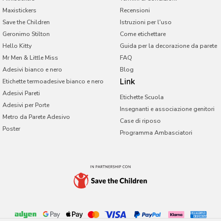
Irlanda
Maxistickers
Recensioni
Save the Children
Istruzioni per l'uso
Malta
Geronimo Stilton
Come etichettare
Paesi Bassi
Hello Kitty
Guida per la decorazione da parete
Mr Men & Little Miss
Portogallo
FAQ
Adesivi bianco e nero
Blog
Regno Unito
Link
Etichette termoadesive bianco e nero
Adesivi Pareti
Etichette Scuola
Adesivi per Porte
Insegnanti e associazione genitori
Metro da Parete Adesivo
Case di riposo
Poster
Programma Ambasciatori