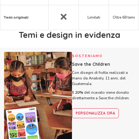
Temi originali
Limitati
Oltre 68 temi
Temi e design in evidenza
SOSTENIAMO
Save the Children
Con disegni di frutta realizzati a
mano da Anabely, 11 anni, del
Guatemala.
Il
20%
del ricavato viene donato
direttamente a Save the children.
PERSONALIZZA ORA