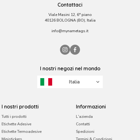
Contattaci
Viale Masini 12, 6° piano
40126 BOLOGNA (BO), Italia
info@mynametags.it
I nostri negozi nel mondo
Italia
Arabia Saudita
Belgio
I nostri prodotti
Informazioni
Brasile
Tutti i prodotti
L'azienda
Etichette Adesive
Contatti
Emirati Arabi Uniti
Etichette Termoadesive
Spedizioni
Francia
Ministickers
Termini & Condizioni