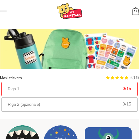
Maxistickers
5
(
15
)
0
/
15
0
/
15