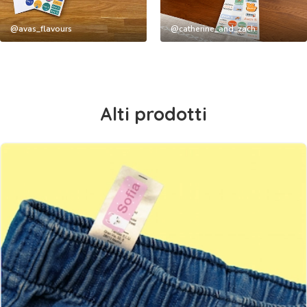
@avas_flavours
@catherine_and_zach
Alti prodotti