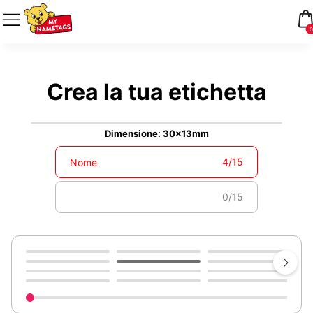
0
Crea la tua etichetta
Dimensione: 30x13mm
4
/
15
0
/
15