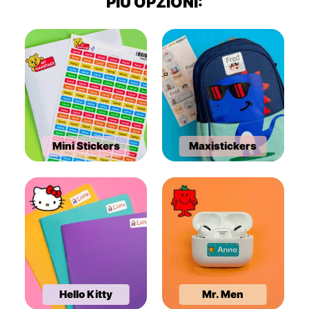
PIÙ OPZIONI:
Mini Stickers
Maxistickers
Hello Kitty
Mr. Men