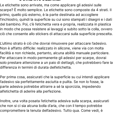
Le etichette sono arrivate, ma come applicare gli adesivi sulle
scarpe? È molto semplice. Le etichette sono composte da 4 strati. Il
primo, quello più esterno, è la parte destinata ad accogliere
l’inchiostro, quindi la superficie su cui sono stampati i disegni e i dati
del bambino. Poi, c’è l’etichetta vera e propria, realizzata in plastica
in modo che possa resistere ai lavaggi e subito sotto la colla, ovvero
ciò che consente allo stickers di attaccarsi sulla superficie prescelta.
L’ultimo strato è ciò che dovrai rimuovere per attaccare l’adesivo.
Non è affatto difficile: realizzato in silicone, viene via con molta
facilità e non richiede, pertanto, alcuna abilità manuale particolare.
Per attaccare in modo permanente gli adesivi per scarpe, dovrai
solo prestare attenzione a un paio di dettagli, che potrebbero fare la
differenza in termini di durata dell’etichetta.
Per prima cosa, assicurati che la superficie su cui intendi applicare
l’adesivo sia perfettamente asciutta e pulita. Se non lo fosse, la
parte adesiva potrebbe attrarre a sé la sporcizia, impedendo
all’etichetta di aderire alla perfezione.
Inoltre, una volta posata l’etichetta adesiva sulla scarpa, assicurati
che non si ci sia alcuna bolla d’aria, che con il tempo potrebbe
compromettere la tenuta dell’adesivo. Tutto qua. Come vedi, è