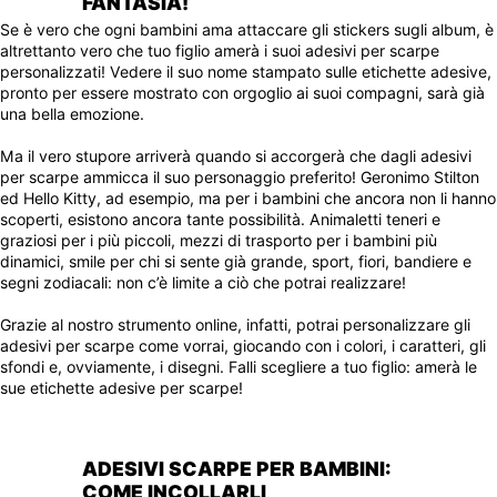
FANTASIA!
Se è vero che ogni bambini ama attaccare gli stickers sugli album, è
altrettanto vero che tuo figlio amerà i suoi adesivi per scarpe
personalizzati! Vedere il suo nome stampato sulle etichette adesive,
pronto per essere mostrato con orgoglio ai suoi compagni, sarà già
una bella emozione.
Ma il vero stupore arriverà quando si accorgerà che dagli adesivi
per scarpe ammicca il suo personaggio preferito! Geronimo Stilton
ed Hello Kitty, ad esempio, ma per i bambini che ancora non li hanno
scoperti, esistono ancora tante possibilità. Animaletti teneri e
graziosi per i più piccoli, mezzi di trasporto per i bambini più
dinamici, smile per chi si sente già grande, sport, fiori, bandiere e
segni zodiacali: non c’è limite a ciò che potrai realizzare!
Grazie al nostro strumento online, infatti, potrai personalizzare gli
adesivi per scarpe come vorrai, giocando con i colori, i caratteri, gli
sfondi e, ovviamente, i disegni. Falli scegliere a tuo figlio: amerà le
sue etichette adesive per scarpe!
ADESIVI SCARPE PER BAMBINI:
COME INCOLLARLI